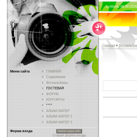
Суббота, 08.08.2026
Главная
»
Фотоальбо
Меню сайта
ГЛАВНАЯ
Содержание
Фотоальбомы
ГОСТЕВАЯ
ФОРУМ
КОНТАКТЫ
* * *
АЛЬМА МАТЕР
АЛЬМА МАТЕР 2
АЛЬМА МАТЕР 3
Форма входа
Войти через uID
Старая форма входа