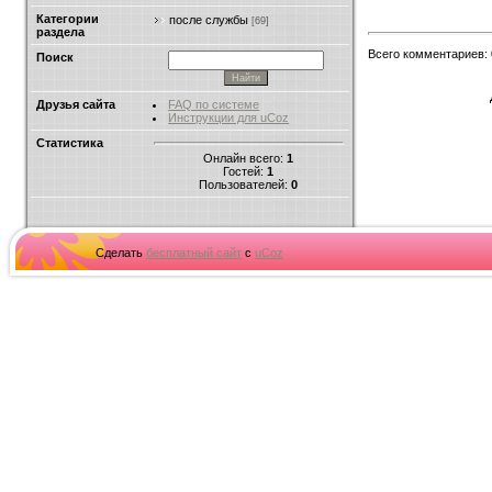
Категории
после службы
[69]
раздела
Всего комментариев
:
Поиск
Друзья сайта
FAQ по системе
Инструкции для uCoz
Статистика
Онлайн всего:
1
Гостей:
1
Пользователей:
0
Сделать
бесплатный сайт
с
uCoz