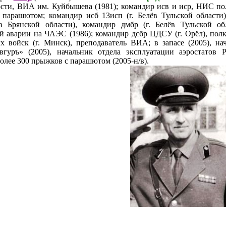
сти, ВИА им. Куйбышева (1981); командир исв и иср, НИС пол
парашютом; командир исб 13исп (г. Белёв Тульской области),
в Брянской области), командир дмбр (г. Белёв Тульской о
й аварии на ЧАЭС (1986); командир дсбр ЦДСУ (г. Орёл), по
 войск (г. Минск), преподаватель ВИА; в запасе (2005), на
гуръ» (2005), начальник отдела эксплуатации аэростатов Ру
олее 300 прыжков с парашютом (2005-н/в).