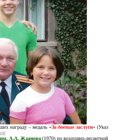
ших награду – медаль «
За боевые заслуги
» (Указ
tml
им. А.А. Жданова
(1970) по воздушно-десантной