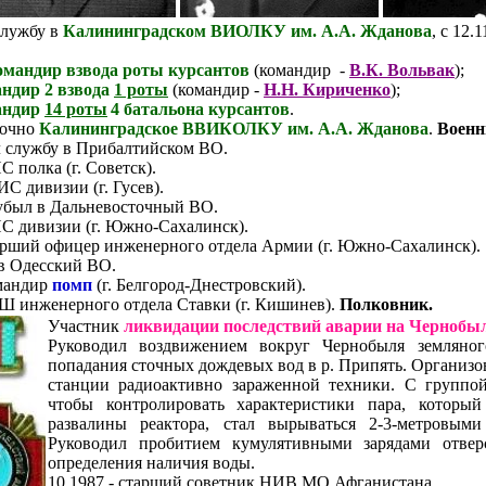
службу в
Калининградском ВИОЛКУ им. А.А. Жданова
, с 12.
омандир взвода роты курсантов
(командир -
В.К. Вольвак
);
ндир 2 взвода
1 роты
(командир -
Н.Н. Кириченко
);
андир
14 роты
4 батальона курсантов
.
аочно
Калининградское ВВИКОЛКУ им. А.А. Жданова
.
Военн
 службу в Прибалтийском ВО.
С полка (г. Советск).
ИС дивизии (г. Гусев).
убыл в Дальневосточный ВО.
ИС дивизии (г. Южно-Сахалинск).
тарший офицер инженерного отдела Армии (г. Южно-Сахалинск).
в Одесский ВО.
мандир
помп
(г. Белгород-Днестровский).
НШ инженерного отдела Ставки (г. Кишинев).
Полковник.
Участник
ликвидации последствий аварии на Черноб
Руководил воздвижением вокруг Чернобыля земляног
попадания сточных дождевых вод в р. Припять. Организо
станции радиоактивно зараженной техники. С группо
чтобы контролировать характеристики пара, которы
развалины реактора, стал вырываться 2-3-метровыми
Руководил пробитием кумулятивными зарядами отвер
определения наличия воды.
10.1987 - старший советник НИВ МО Афганистана.