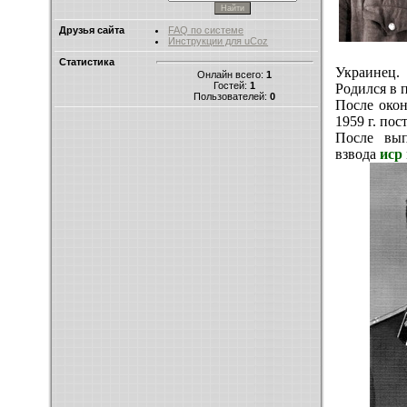
Друзья сайта
FAQ по системе
Инструкции для uCoz
Статистика
Украинец.
Онлайн всего:
1
Гостей:
1
Родился в 
Пользователей:
0
После окон
1959 г. по
После вып
взвода
иср