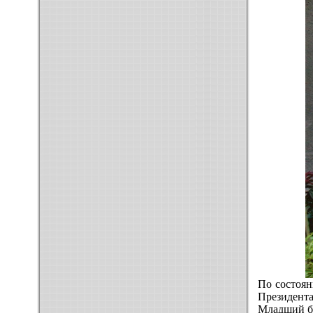
По состоян
Президента
Младший 