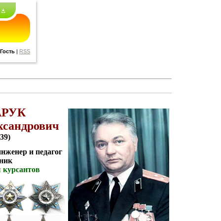
Гость
|
RSS
АРУК
ксандрович
939)
нженер и педагог
ник
 курсантов