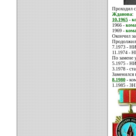
Проходил 
Жданова
:
10.1965
-
к
1966 -
кома
1969 -
ком
Окончил з
Продолжил
7.1973 - НИ
11.1974 - Н
По замене 
5.1975 - Н
3.1978 - с
Заменился 
8.1980
- ко
1.1985 - З