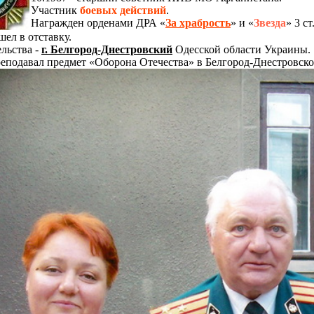
Участник
боевых действий
.
Награжден орденами ДРА «
За храбрость
» и «
Звезда
» 3 с
шел в отставку.
льства -
г. Белгород-Днестровский
Одесской области Украины.
реподавал предмет «Оборона Отечества» в Белгород-Днестровс