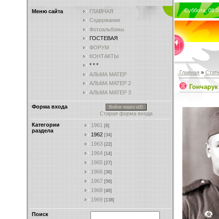
Суббота, 08.0
Меню сайта
ГЛАВНАЯ
Содержание
Фотоальбомы
ГОСТЕВАЯ
ФОРУМ
КОНТАКТЫ
* * *
Главная
»
Стат
АЛЬМА МАТЕР
АЛЬМА МАТЕР 2
Гончарук
АЛЬМА МАТЕР 3
Форма входа
Войти через uID
Старая форма входа
Категории
1961
[6]
раздела
1962
[34]
1963
[22]
1964
[14]
1965
[27]
1966
[36]
1967
[56]
1968
[46]
1969
[138]
Поиск