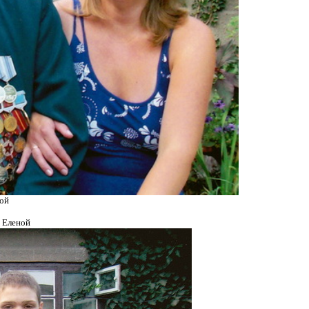
гой
 Еленой