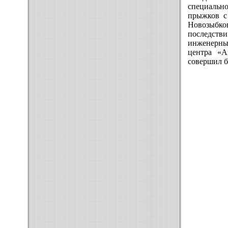
специально
прыжков с 
Новозыбко
последстви
инженерных
центра «Ав
совершил б