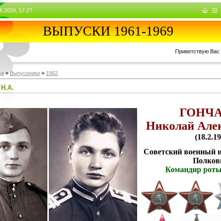
8.2026, 17:27
ВЫПУСКИ 1961-1969
Приветствую Вас
ьи
»
Выпускники
»
1962
 Н.А.
ГОНЧ
Николай Але
(18.2.1
Советский военный и
Полков
Командир роты