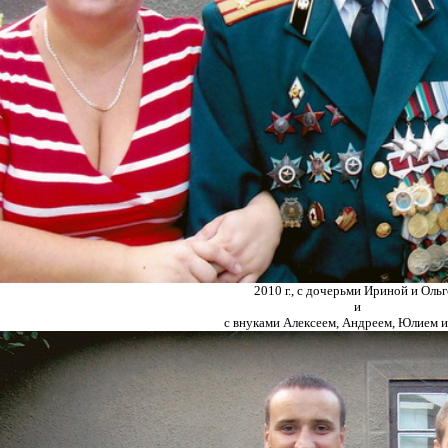
2010 г., с дочерьми Ириной и Оль
и
с внуками Алексеем, Андреем, Юлием и