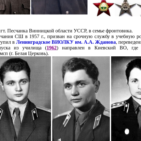
пгт. Песчанка Винницкой области УССР, в семье фронтовика.
чания СШ в 1957 г., призван на срочную службу в учебную ро
ступил в
Ленинградское ВИОЛКУ им. А.А. Жданова
, переведе
уска из училища (
1962
) направлен в Киевский ВО, где 
мсп (г. Белая Церковь).