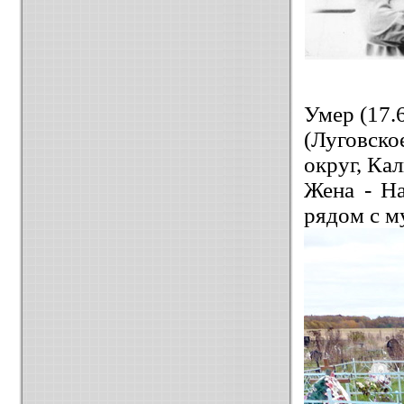
Умер (17.
(Луговско
округ, Ка
Жена - На
рядом с м