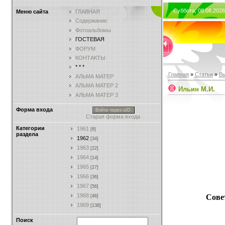
Суббота, 08.08.2026
Меню сайта
ГЛАВНАЯ
Содержание
Фотоальбомы
ГОСТЕВАЯ
ФОРУМ
КОНТАКТЫ
* * *
Главная
»
Статьи
»
В
АЛЬМА МАТЕР
АЛЬМА МАТЕР 2
Ильин М.И.
АЛЬМА МАТЕР 3
Форма входа
Войти через uID
Старая форма входа
Категории
1961
[6]
раздела
1962
[34]
1963
[22]
1964
[14]
1965
[27]
1966
[36]
1967
[56]
1968
Сове
[46]
1969
[138]
Поиск