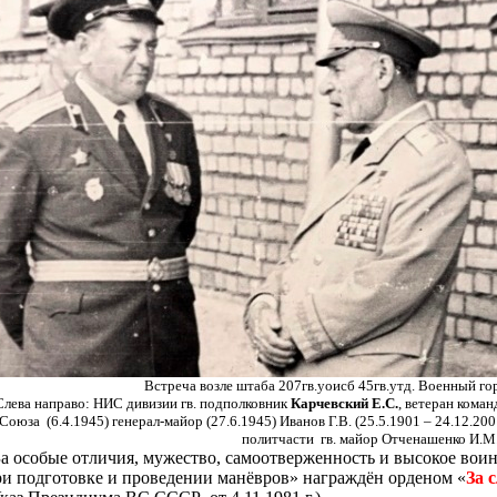
Встреча возле штаба 207гв.уоисб 45гв.утд. Военный г
Слева направо: НИС дивизии гв. подполковник
Карчевский Е.С.
, ветеран кома
Союза
(6.4.1945) генерал-майор (27.6.1945) Иванов Г.В. (25.5.1901 – 24.12.20
политчасти
гв. майор Отченашенко И.М
За особые отличия, мужество, самоотверженность и высокое вои
ри подготовке и проведении манёвров
»
награждён орденом
«
За 