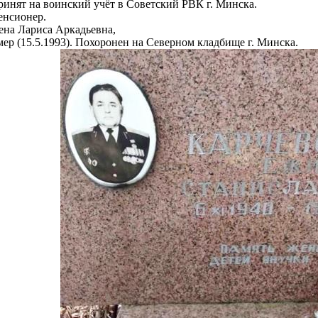
ринят на воинский учёт в Советский РВК г. Минска.
енсионер.
ена Лариса Аркадьевна,
ер (15.5.1993). Похоронен на Северном кладбище г. Минска.