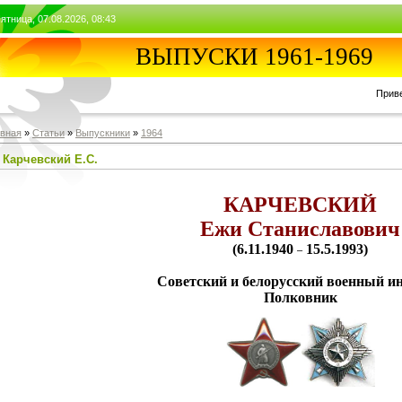
ятница, 07.08.2026, 08:43
ВЫПУСКИ 1961-1969
Прив
авная
»
Статьи
»
Выпускники
»
1964
Карчевский Е.С.
КАРЧЕВСКИЙ
Ежи Станиславович
(6.11.1940
15.5.1993)
–
Советский и белорусский военный и
Полковник