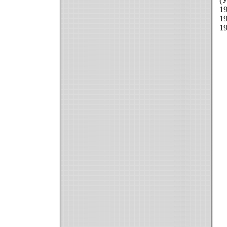
(
У
1
1
1