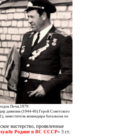
ородок Печи,1979
ндир дивизии (1944-46) Герой Советского
01), заместитель командира батальона по
.
нское мастерство, проявленные
службу Родине в ВС СССР
»
3 ст.