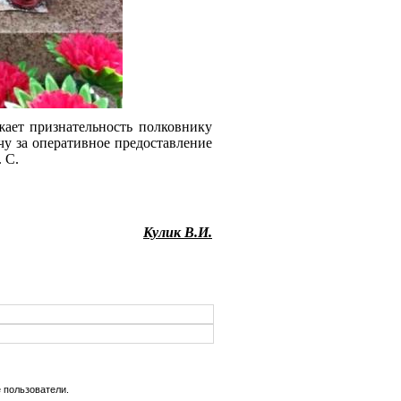
ает признательность полковнику
у за оперативное предоставление
 С.
Кулик В.И.
 пользователи.