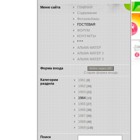
П
Меню сайта
ГЛАВНАЯ
Содержание
Фотоальбомы
ГОСТЕВАЯ
ФОРУМ
КОНТАКТЫ
* * *
Гл
АЛЬМА МАТЕР
АЛЬМА МАТЕР 2
АЛЬМА МАТЕР 3
Форма входа
Войти через uID
Старая форма входа
Категории
1961
[6]
раздела
1962
[34]
1963
[22]
1964
[14]
1965
[27]
1966
[36]
1967
[56]
1968
[46]
1969
[138]
Поиск