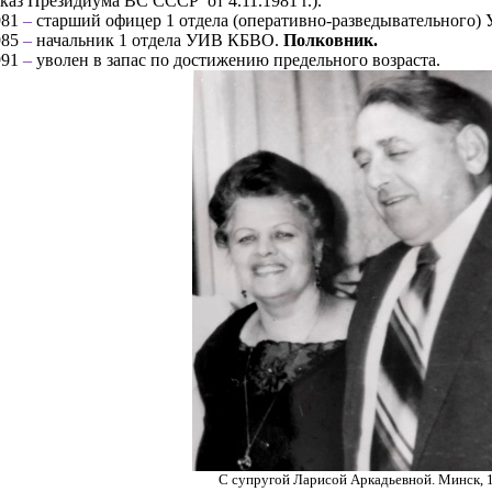
каз Президиума ВС СССР от 4.11.1981 г.).
981
–
старший офицер 1 отдела (оперативно-разведывательного)
985
–
начальник 1 отдела УИВ КБВО.
Полковник.
991
–
уволен в запас по достижению предельного возраста.
С супругой Ларисой Аркадьевной. Минск, 