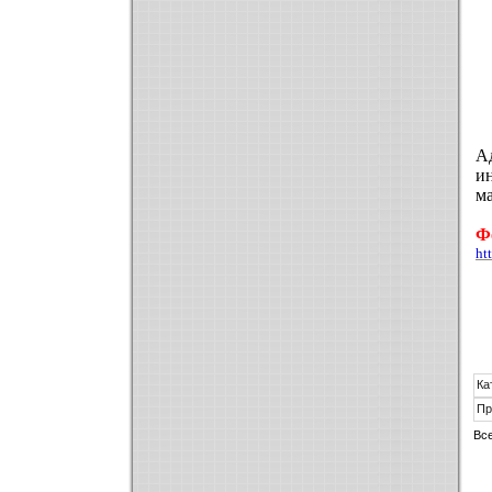
А
и
ма
Ф
ht
Ка
Пр
Вс