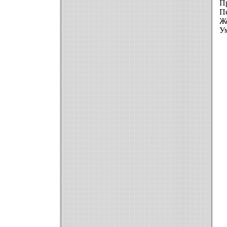
П
П
Ж
Ум