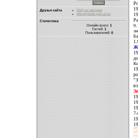
Ро
1
Друзья сайта
FAQ по системе
1
Инструкции для uCoz
Р
Статистика
9
Онлайн всего:
1
Гостей:
1
л
Пользователей:
0
Ба
1
Ж
1
д
К
1
ро
"
в
З
1
1
1
7
1
1