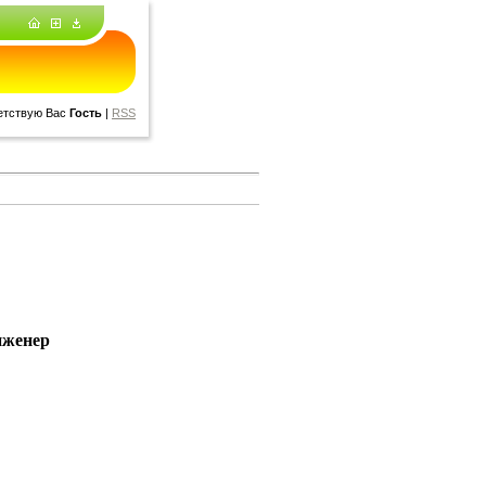
етствую Вас
Гость
|
RSS
нженер