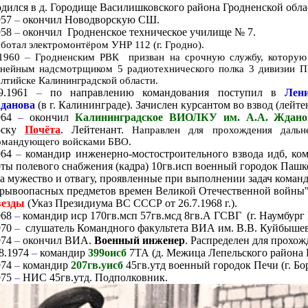
дился в д. Городище Василишковского района Гродненской облас
957
–
окончил Новодворскую СШ.
958
–
окончил
Гродненское техническое училище № 7.
аботал электромонтёром УНР 112 (г. Гродно).
–
.1960
Гродненским РВК призван на срочную службу, которую 
инейным надсмотрщиком 5 радиотехнического полка 3 дивизии
лтийске Калининградской области.
.9.1961
–
по направлению командования поступил в
Лен
данова
(в г. Калининграде). Зачислен курсантом во взвод (лейт
964
–
окончил
Калининградское ВИОЛКУ им. А.А. Ждан
оску
Почёта
. Лейтенант.
Направлен для прохождения даль
омандующего войсками БВО.
964
–
командир инженерно-мостостроительного взвода идб, ком
ты полевого снабжения (кадра) 10гв.исп военный городок Пашко
За мужество и отвагу, проявленные при выполнении задач кома
зрывоопасных предметов времен Великой Отечественной войны
везды
(
Указ Президиума ВС СССР от 26.7.1968 г.).
968
–
командир иср 170гв.мсп 57гв.мсд 8гв.А ГСВГ (г. Наумбург 
970
–
слушатель Командного факультета ВИА им. В.В. Куйбышева
974
–
окончил ВИА.
Военный инженер
. Распределен для прохо
-8.1974
–
командир
399оисб
7ТА (д. Межица Лепельского района 
974
–
командир
207гв.уисб
45гв.утд военный городок Печи (г. Б
975
–
НИС 45гв.утд. Подполковник.