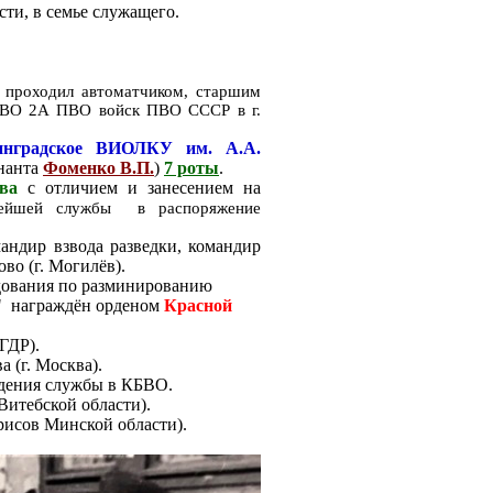
ти, в семье служащего.
проходил автоматчиком, старшим
 ПВО 2А ПВО войск ПВО СССР в г.
инградское ВИОЛКУ им. А.А.
енанта
Фоменко В.П.
)
7 роты
.
ова
с отличием и занесением на
нейшей службы в распоряжение
андир взвода разведки, командир
во (г. Могилёв).
ндования по разминированию
" награждён орденом
Красной
ГДР).
 (г. Москва).
ждения службы в КБВО.
Витебской области).
орисов Минской области).