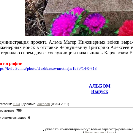
дминистрация проекта Альма Матер Инженерных войск выраж
нженерных войск в отставке Чернушевичу Григорию Алексеевич
териала о своем друге, сослуживце и начальнике - Карчевском Е.
отографии
tps://kviu.3dn.ru/photo/sluzhba/sovmestnaja/1979/14-0-713
АЛЬБОМ
Выпуск
тегория
:
1964
|
Добавил
:
Захаров
(03.04.2021)
осмотров
:
756
его комментариев
:
0
Добавлять комментарии могут только зарегистрированные
[
Регистрация
|
Вход
]