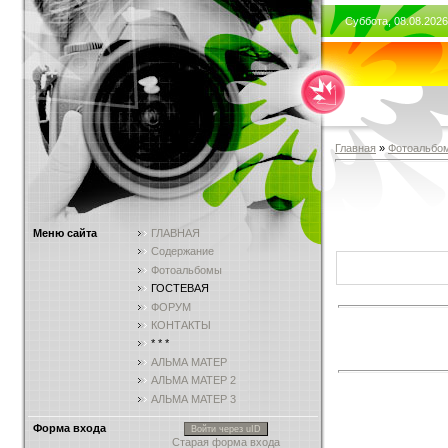
Суббота, 08.08.2026
Главная
»
Фотоальбо
Меню сайта
ГЛАВНАЯ
Содержание
Фотоальбомы
ГОСТЕВАЯ
ФОРУМ
КОНТАКТЫ
* * *
АЛЬМА МАТЕР
АЛЬМА МАТЕР 2
АЛЬМА МАТЕР 3
Форма входа
Войти через uID
Старая форма входа