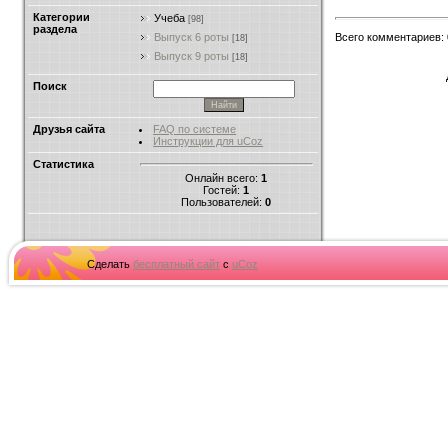
Категории
Учеба
[98]
раздела
Выпуск 6 роты
Всего комментариев
:
[18]
Выпуск 9 роты
[18]
Поиск
Друзья сайта
FAQ по системе
Инструкции для uCoz
Статистика
Онлайн всего:
1
Гостей:
1
Пользователей:
0
Сделать
бесплатный сайт
с
uCoz