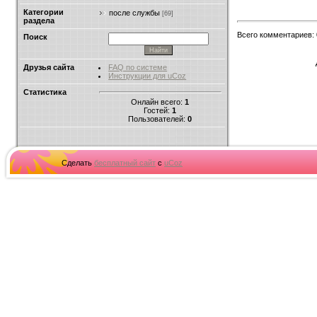
Категории
после службы
[69]
раздела
Всего комментариев
:
Поиск
Друзья сайта
FAQ по системе
Инструкции для uCoz
Статистика
Онлайн всего:
1
Гостей:
1
Пользователей:
0
Сделать
бесплатный сайт
с
uCoz