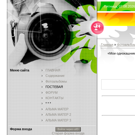
Пятница, 07.08.2026
Главная
»
Фотоальбо
«Мои однокашники
Меню сайта
ГЛАВНАЯ
Содержание
Фотоальбомы
ГОСТЕВАЯ
ФОРУМ
КОНТАКТЫ
* * *
АЛЬМА МАТЕР
АЛЬМА МАТЕР 2
АЛЬМА МАТЕР 3
Форма входа
Войти через uID
Старая форма входа