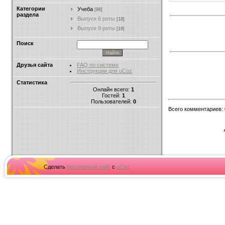
Категории
Учеба
[98]
раздела
Выпуск 6 роты
[18]
Выпуск 9 роты
[18]
Поиск
Друзья сайта
FAQ по системе
Инструкции для uCoz
Статистика
Онлайн всего:
1
Гостей:
1
Пользователей:
0
Всего комментариев
:
Сделать
бесплатный сайт
с
uCoz