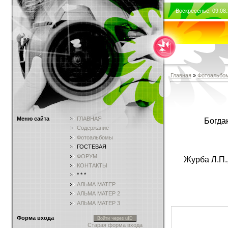
Воскресенье, 09.08.
Главная
»
Фотоальбо
Меню сайта
ГЛАВНАЯ
Богда
Содержание
Фотоальбомы
ГОСТЕВАЯ
ФОРУМ
Журба Л.П.,
КОНТАКТЫ
* * *
АЛЬМА МАТЕР
АЛЬМА МАТЕР 2
АЛЬМА МАТЕР 3
Форма входа
Войти через uID
Старая форма входа