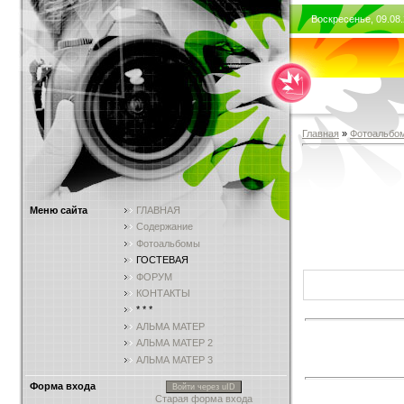
Воскресенье, 09.08.
Главная
»
Фотоальбо
Меню сайта
ГЛАВНАЯ
Содержание
Фотоальбомы
ГОСТЕВАЯ
ФОРУМ
КОНТАКТЫ
* * *
АЛЬМА МАТЕР
АЛЬМА МАТЕР 2
АЛЬМА МАТЕР 3
Форма входа
Войти через uID
Старая форма входа