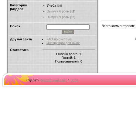
Категории
Учеба
[98]
раздела
Выпуск 6 роты
[18]
Выпуск 9 роты
[18]
Всего комментариев
:
Поиск
Друзья сайта
FAQ по системе
Инструкции для uCoz
Статистика
Онлайн всего:
1
Гостей:
1
Пользователей:
0
Сделать
бесплатный сайт
с
uCoz