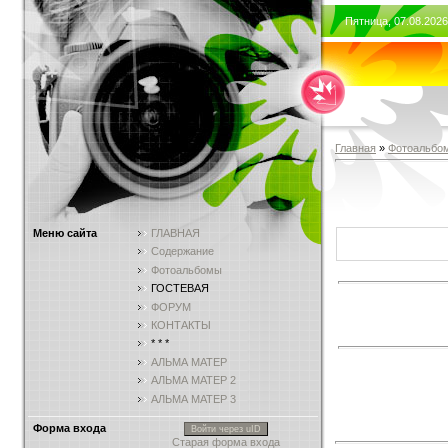
Пятница, 07.08.2026
Главная
»
Фотоальбо
Меню сайта
ГЛАВНАЯ
Содержание
Фотоальбомы
ГОСТЕВАЯ
ФОРУМ
КОНТАКТЫ
* * *
АЛЬМА МАТЕР
АЛЬМА МАТЕР 2
АЛЬМА МАТЕР 3
Форма входа
Войти через uID
Старая форма входа