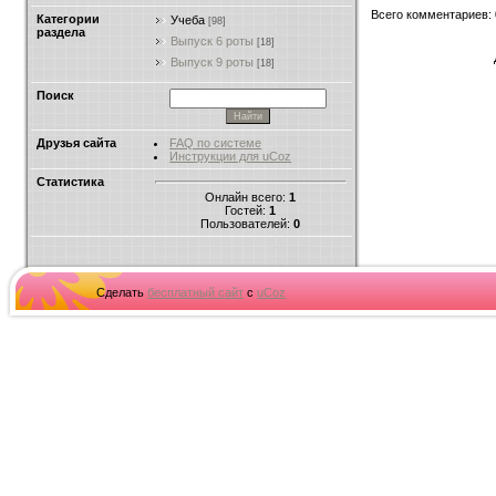
Всего комментариев
:
Категории
Учеба
[98]
раздела
Выпуск 6 роты
[18]
Выпуск 9 роты
[18]
Поиск
Друзья сайта
FAQ по системе
Инструкции для uCoz
Статистика
Онлайн всего:
1
Гостей:
1
Пользователей:
0
Сделать
бесплатный сайт
с
uCoz