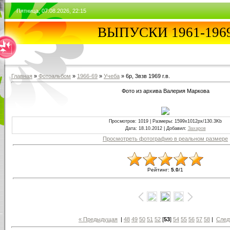
Пятница, 07.08.2026, 22:15
ВЫПУСКИ 1961-196
Главная
»
Фотоальбом
»
1966-69
»
Учеба
» 6р, 3взв 1969 г.в.
Фото из архива Валерия Маркова
Просмотров
: 1019 |
Размеры
: 1599x1012px/130.3Kb
Дата
: 18.10.2012 |
Добавил
:
Захаров
Просмотреть фотографию в реальном размере
Рейтинг
:
5.0
/
1
« Предыдущая
|
48
49
50
51
52
[
53
]
54
55
56
57
58
|
След