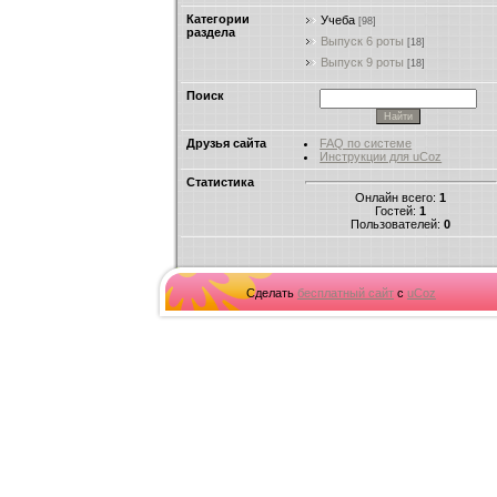
Категории
Учеба
[98]
раздела
Выпуск 6 роты
[18]
Выпуск 9 роты
[18]
Поиск
Друзья сайта
FAQ по системе
Инструкции для uCoz
Статистика
Онлайн всего:
1
Гостей:
1
Пользователей:
0
Сделать
бесплатный сайт
с
uCoz