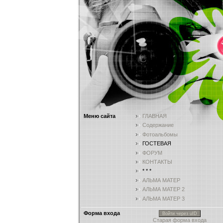
Меню сайта
ГЛАВНАЯ
Содержание
Фотоальбомы
ГОСТЕВАЯ
ФОРУМ
КОНТАКТЫ
* * *
АЛЬМА МАТЕР
АЛЬМА МАТЕР 2
АЛЬМА МАТЕР 3
Форма входа
Войти через uID
Старая форма входа