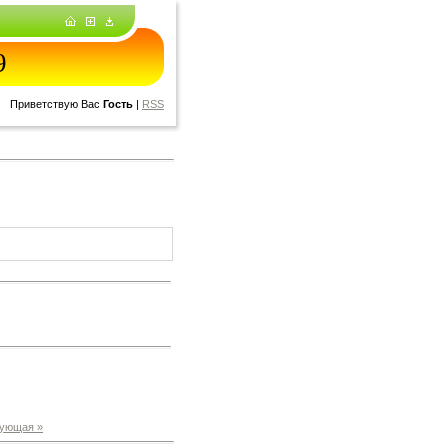
9
Приветствую Вас
Гость
|
RSS
ующая »