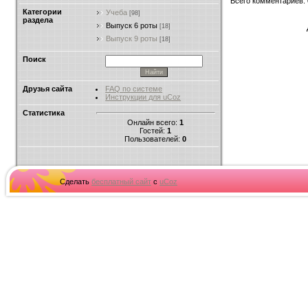
Всего комментариев
:
Категории
Учеба
[98]
раздела
Выпуск 6 роты
[18]
Выпуск 9 роты
[18]
Поиск
Друзья сайта
FAQ по системе
Инструкции для uCoz
Статистика
Онлайн всего:
1
Гостей:
1
Пользователей:
0
Сделать
бесплатный сайт
с
uCoz