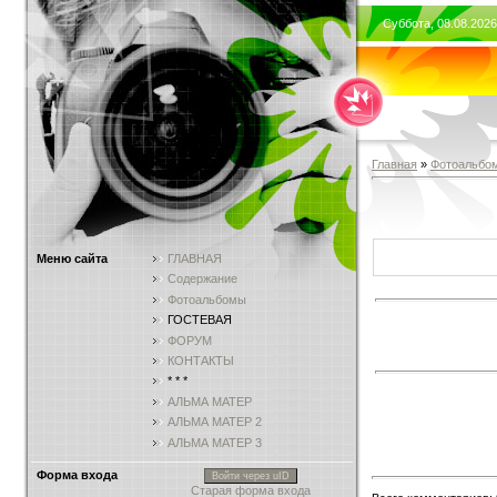
Суббота, 08.08.2026
Главная
»
Фотоальбо
Меню сайта
ГЛАВНАЯ
Содержание
Фотоальбомы
ГОСТЕВАЯ
ФОРУМ
КОНТАКТЫ
* * *
АЛЬМА МАТЕР
АЛЬМА МАТЕР 2
АЛЬМА МАТЕР 3
Форма входа
Войти через uID
Старая форма входа