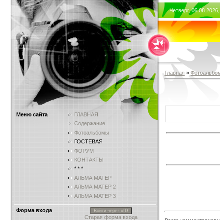
Четверг, 06.08.2026,
Главная
»
Фотоальбо
Меню сайта
ГЛАВНАЯ
Содержание
Фотоальбомы
ГОСТЕВАЯ
ФОРУМ
КОНТАКТЫ
* * *
АЛЬМА МАТЕР
АЛЬМА МАТЕР 2
АЛЬМА МАТЕР 3
Форма входа
Войти через uID
Старая форма входа