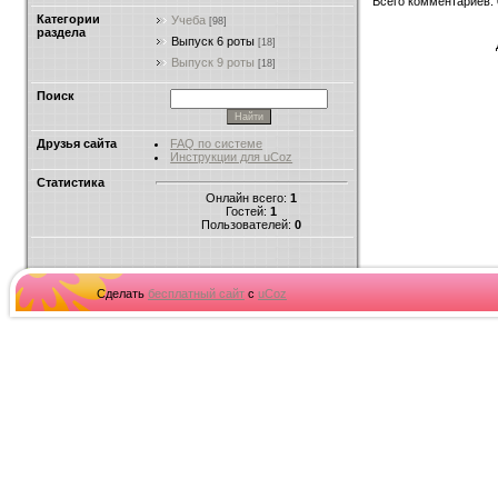
Всего комментариев
:
Категории
Учеба
[98]
раздела
Выпуск 6 роты
[18]
Выпуск 9 роты
[18]
Поиск
Друзья сайта
FAQ по системе
Инструкции для uCoz
Статистика
Онлайн всего:
1
Гостей:
1
Пользователей:
0
Сделать
бесплатный сайт
с
uCoz