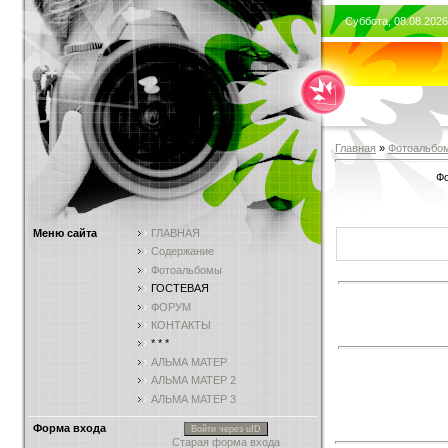
Суббота, 08.08.2026
Главная
»
Фотоальбо
Фо
Меню сайта
ГЛАВНАЯ
Содержание
Фотоальбомы
ГОСТЕВАЯ
ФОРУМ
КОНТАКТЫ
* * *
АЛЬМА МАТЕР
АЛЬМА МАТЕР 2
АЛЬМА МАТЕР 3
Форма входа
Войти через uID
Старая форма входа