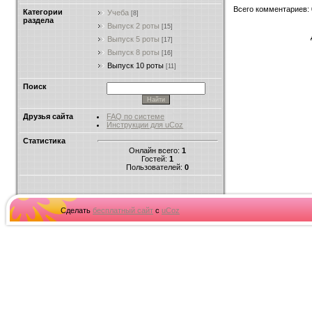
Всего комментариев
:
Категории
Учеба
[8]
раздела
Выпуск 2 роты
[15]
Выпуск 5 роты
[17]
Выпуск 8 роты
[16]
Выпуск 10 роты
[11]
Поиск
Друзья сайта
FAQ по системе
Инструкции для uCoz
Статистика
Онлайн всего:
1
Гостей:
1
Пользователей:
0
Сделать
бесплатный сайт
с
uCoz