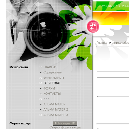
Пятница, 07.08.2026
Главная
»
Фотоальбо
Меню сайта
ГЛАВНАЯ
Содержание
Фотоальбомы
ГОСТЕВАЯ
ФОРУМ
КОНТАКТЫ
* * *
АЛЬМА МАТЕР
АЛЬМА МАТЕР 2
АЛЬМА МАТЕР 3
Форма входа
Войти через uID
Старая форма входа