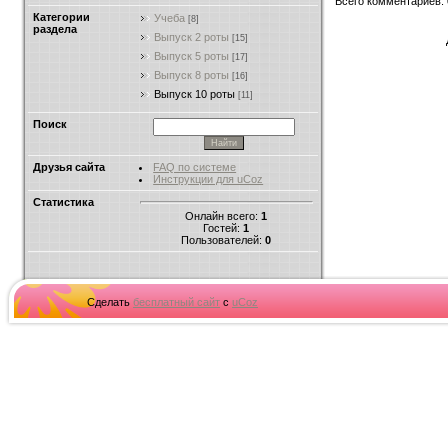
Всего комментариев
:
Категории
Учеба
[8]
раздела
Выпуск 2 роты
[15]
Выпуск 5 роты
[17]
Выпуск 8 роты
[16]
Выпуск 10 роты
[11]
Поиск
Друзья сайта
FAQ по системе
Инструкции для uCoz
Статистика
Онлайн всего:
1
Гостей:
1
Пользователей:
0
Сделать
бесплатный сайт
с
uCoz