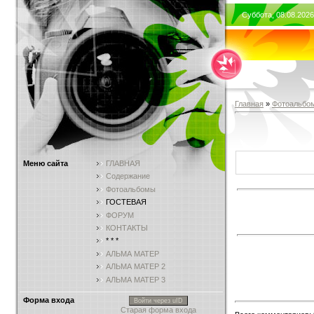
Суббота, 08.08.2026
Главная
»
Фотоальбо
Меню сайта
ГЛАВНАЯ
Содержание
Фотоальбомы
ГОСТЕВАЯ
ФОРУМ
КОНТАКТЫ
* * *
АЛЬМА МАТЕР
АЛЬМА МАТЕР 2
АЛЬМА МАТЕР 3
Форма входа
Войти через uID
Старая форма входа