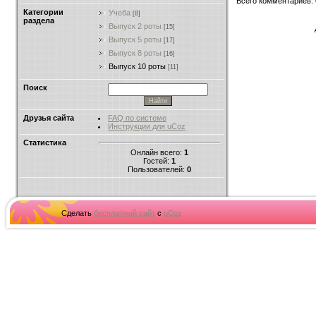
Всего комментариев
:
Категории
Учеба
[8]
раздела
Выпуск 2 роты
[15]
Выпуск 5 роты
[17]
Выпуск 8 роты
[16]
Выпуск 10 роты
[11]
Поиск
Друзья сайта
FAQ по системе
Инструкции для uCoz
Статистика
Онлайн всего:
1
Гостей:
1
Пользователей:
0
Сделать
бесплатный сайт
с
uCoz