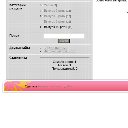
Всего комментариев
:
Категории
Учеба
[8]
раздела
Выпуск 2 роты
[15]
Выпуск 5 роты
[17]
Выпуск 8 роты
[16]
Выпуск 10 роты
[11]
Поиск
Друзья сайта
FAQ по системе
Инструкции для uCoz
Статистика
Онлайн всего:
1
Гостей:
1
Пользователей:
0
Сделать
бесплатный сайт
с
uCoz