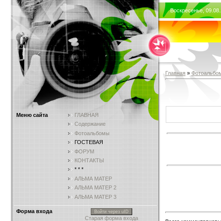
Воскресенье, 09.08.
Главная
»
Фотоальбо
Меню сайта
ГЛАВНАЯ
Содержание
Фотоальбомы
ГОСТЕВАЯ
ФОРУМ
КОНТАКТЫ
* * *
АЛЬМА МАТЕР
АЛЬМА МАТЕР 2
АЛЬМА МАТЕР 3
Форма входа
Войти через uID
Старая форма входа